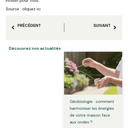
inclusif pour tous.
Source : cliquez ici
PRÉCÉDENT
SUIVANT
E-QWITY – Test de la nouvelle version 2024
Ondes radio c’est quoi ?
Découvrez nos actualités
Géobiologie : comment
harmoniser les énergies
de votre maison face
aux ondes ?