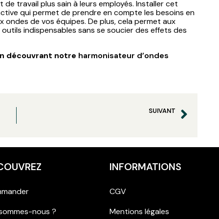
de travail plus sain à leurs employés. Installer cet
active qui permet de prendre en compte les besoins en
ux ondes de vos équipes. De plus, cela permet aux
rs outils indispensables sans se soucier des effets des
en découvrant notre
harmonisateur d’ondes
SUIVANT
Des poules qui ne pondent plus à cause des ondes électromagnétiques
Champs électromagnétiques jugés responsables de la perte de 200 000 lapins
COUVREZ
INFORMATIONS
mander
CGV
 sommes-nous ?
Mentions légales