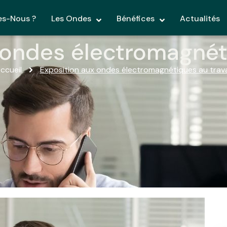
s-Nous ?
Les Ondes
Bénéfices
Actualités
 ondes électromagnéti
ccueil
Exposition aux ondes électromagnétiques au trava